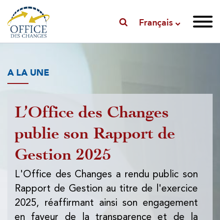
Français
A LA UNE
L’Office des Changes
P
publie son Rapport de
l'
Gestion 2025
l'
d
L'Office des Changes a rendu public son
Rapport de Gestion au titre de l'exercice
L'
2025, réaffirmant ainsi son engagement
pub
en faveur de la transparence et de la