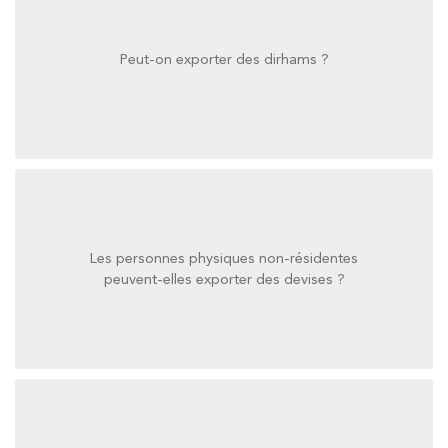
Peut-on exporter des dirhams ?
Peut-on exporter des dirhams ?
Les personnes physiques non-résidentes
peuvent-elles exporter des devises ?
peuvent-elles exporter des devises ?
Les personnes physiques non-résidentes