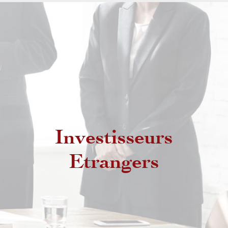
Investisseurs
Etrangers non résidents
Etrangers
Etrangers résidents au Maroc
MRE