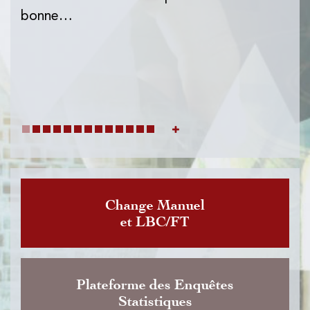
l'I
bonne…
de
dat
Change Manuel
et LBC/FT
Plateforme des Enquêtes
Statistiques