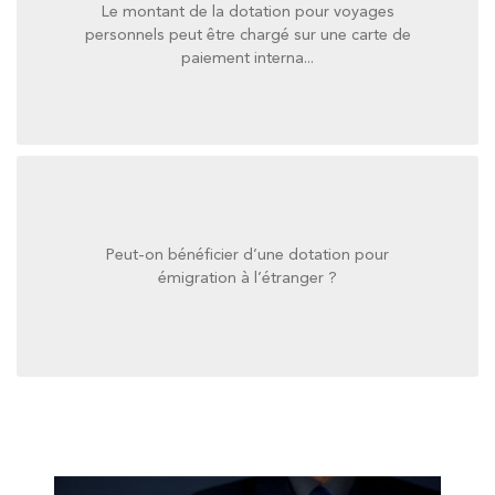
Le montant de la dotation pour voyages
paiement interna...
personnels peut être chargé sur une carte de
personnels peut être chargé sur une carte de
paiement interna...
Le montant de la dotation pour voyages
Peut-on bénéficier d’une dotation pour
émigration à l’étranger ?
émigration à l’étranger ?
Peut-on bénéficier d’une dotation pour