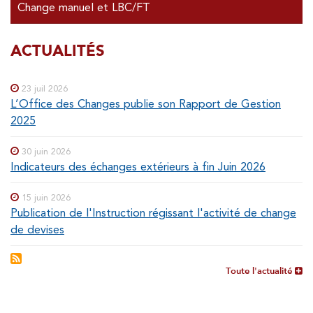
Change manuel et LBC/FT
SOUS-
ACTUALITÉS
Special
menu
MENUS
23 juil 2026
L’Office des Changes publie son Rapport de Gestion
2025
30 juin 2026
Indicateurs des échanges extérieurs à fin Juin 2026
15 juin 2026
Publication de l'Instruction régissant l'activité de change
de devises
Toute l'actualité