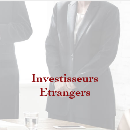
Investisseurs
Etrangers non résidents
Etrangers
Etrangers résidents au Maroc
MRE