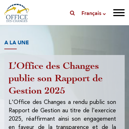
Français
A LA UNE
L’Office des Changes
P
publie son Rapport de
l'
Gestion 2025
l'
d
L'Office des Changes a rendu public son
Rapport de Gestion au titre de l'exercice
L'
2025, réaffirmant ainsi son engagement
pub
en faveur de la transparence et de la