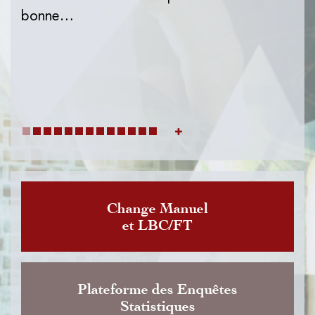
l'I
bonne…
de
dat
Change Manuel
et LBC/FT
Plateforme des Enquêtes
Statistiques