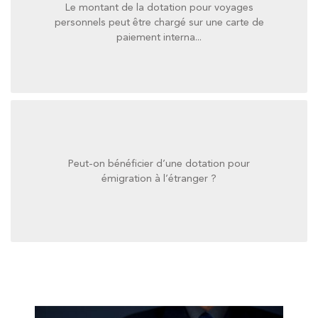
Le montant de la dotation pour voyages
paiement interna...
personnels peut être chargé sur une carte de
personnels peut être chargé sur une carte de
paiement interna...
Le montant de la dotation pour voyages
Peut-on bénéficier d’une dotation pour
émigration à l’étranger ?
émigration à l’étranger ?
Peut-on bénéficier d’une dotation pour