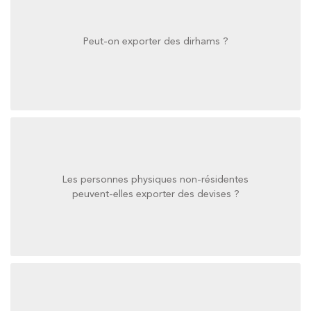
Peut-on exporter des dirhams ?
Peut-on exporter des dirhams ?
Les personnes physiques non-résidentes
peuvent-elles exporter des devises ?
peuvent-elles exporter des devises ?
Les personnes physiques non-résidentes