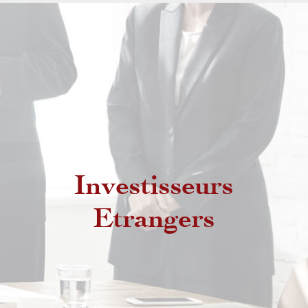
Investisseurs
Etrangers non résidents
Etrangers
Etrangers résidents au Maroc
MRE