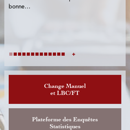
l'I
bonne…
de
dat
Change Manuel
et LBC/FT
Plateforme des Enquêtes
Statistiques