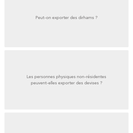
Peut-on exporter des dirhams ?
Peut-on exporter des dirhams ?
Les personnes physiques non-résidentes
peuvent-elles exporter des devises ?
peuvent-elles exporter des devises ?
Les personnes physiques non-résidentes