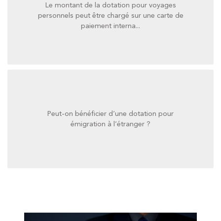
Le montant de la dotation pour voyages
paiement interna...
personnels peut être chargé sur une carte de
personnels peut être chargé sur une carte de
paiement interna...
Le montant de la dotation pour voyages
Peut-on bénéficier d’une dotation pour
émigration à l’étranger ?
émigration à l’étranger ?
Peut-on bénéficier d’une dotation pour