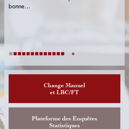
l'I
bonne…
de
dat
Change Manuel
et LBC/FT
Plateforme des Enquêtes
Statistiques