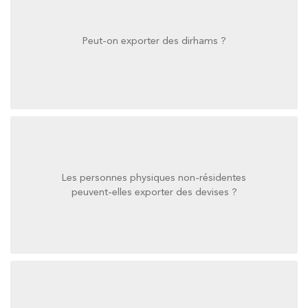
Peut-on exporter des dirhams ?
Peut-on exporter des dirhams ?
Les personnes physiques non-résidentes
peuvent-elles exporter des devises ?
peuvent-elles exporter des devises ?
Les personnes physiques non-résidentes