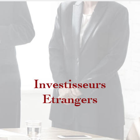
Investisseurs
Etrangers non résidents
Etrangers
Etrangers résidents au Maroc
MRE