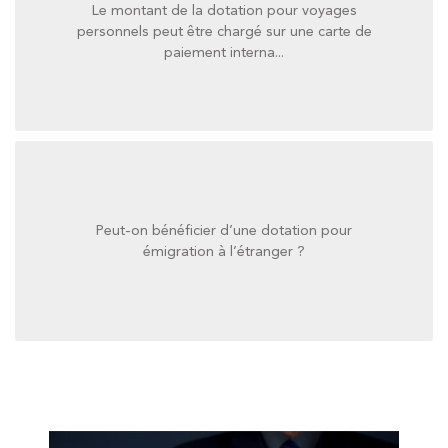
Le montant de la dotation pour voyages
paiement interna...
personnels peut être chargé sur une carte de
personnels peut être chargé sur une carte de
paiement interna...
Le montant de la dotation pour voyages
Peut-on bénéficier d’une dotation pour
émigration à l’étranger ?
émigration à l’étranger ?
Peut-on bénéficier d’une dotation pour