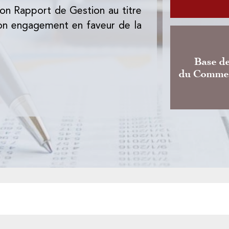
on Rapport de Gestion au titre
L'Office des Chan
 son engagement en faveur de la
de l'Instruction
dernière mouture
Base d
du Commer