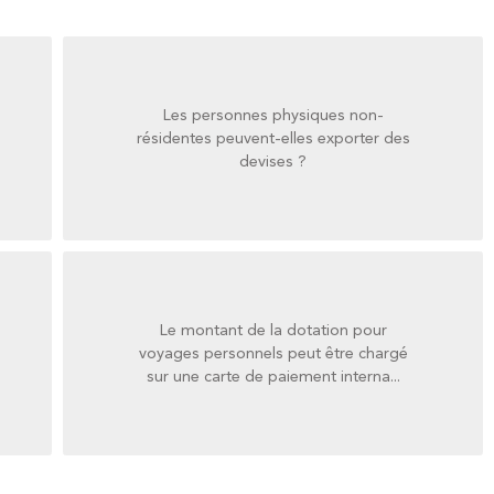
Les personnes physiques non-
devises ?
résidentes peuvent-elles exporter des
résidentes peuvent-elles exporter des
devises ?
Les personnes physiques non-
Le montant de la dotation pour
sur une carte de paiement interna...
voyages personnels peut être chargé
voyages personnels peut être chargé
sur une carte de paiement interna...
Le montant de la dotation pour