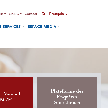
Français
in
CICEC
Contact
E-SERVICES
ESPACE MÉDIA
Plateforme des
n de l'Instruction régissant
e Manuel
Enquêtes
LBC/FT
de change de devises
Statistiques