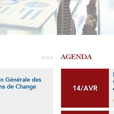
Etranger
AGENDA
PLUS
+
on Générale des
In
ns de Change
ext
14/AVR
14/AVR
Lire 