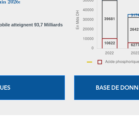
uin 2026:
bile atteignent 93,7 Milliards
QUES
BASE DE DONN