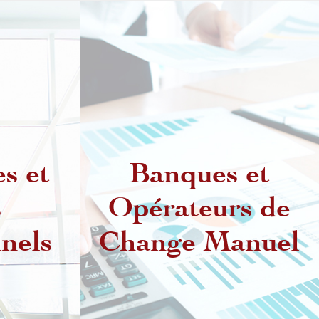
s et
Banques et
s
Opérateurs de
Dispositions
réglementaires
nels
Change Manuel
es
relatives aux
Intermédiaires Agréés
es de
rat
Exercice de l'activité