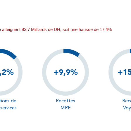
tomobile atteignent 93,7 Milliards de DH, soit une hausse de 
,2%
+9,9%
+1
tions de
Recettes
Rec
 services
MRE
Voy