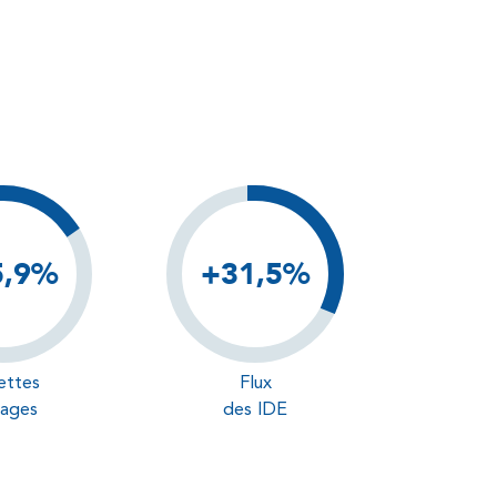
17,4%
5,9%
+31,5%
ettes
Flux
ages
des IDE