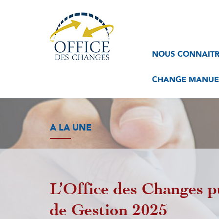
Navigation
Navigation
NOUS CONNAIT
principale
principale
2
CHANGE MANUEL
A LA UNE
L’Office des Changes p
de Gestion 2025