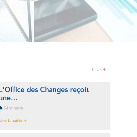
de change manuel
PLUS
+
L'Office des Changes reçoit
dicateurs des échanges
une…
érieurs à fin Juin 2026
Séminaire
la suite +
Lire la suite +