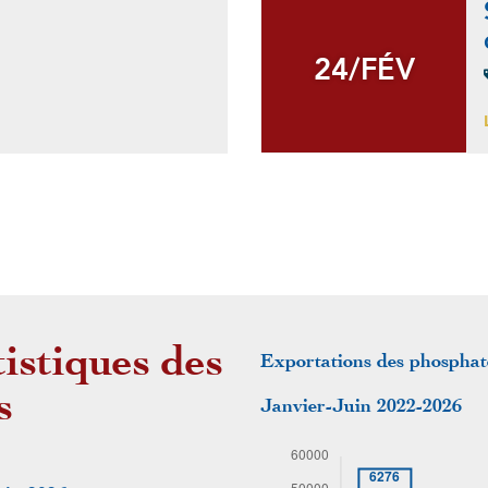
24/FÉV
24/FÉV
tistiques des
Exportations des phosphate
s
Janvier-Juin 2022-2026