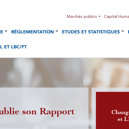
Marchés publics
Capital Huma
RE
RÉGLEMENTATION
ETUDES ET STATISTIQUES
 ET LBC/FT
ublie son Rapport
Publicatio
Chang
et 
l'activité 