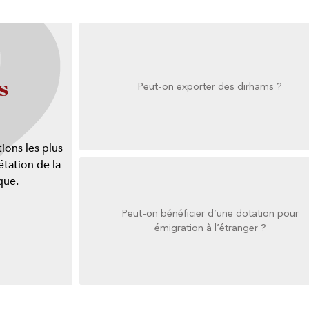
s
Peut-on exporter des dirhams ?
Peut-on exporter des dirhams ?
ions les plus
tation de la
que.
Peut-on bénéficier d’une dotation pour
émigration à l’étranger ?
émigration à l’étranger ?
Peut-on bénéficier d’une dotation pour