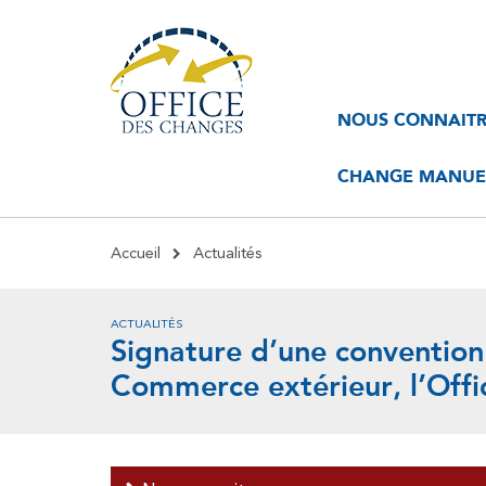
Navigation
Navigation
NOUS CONNAIT
principale
principale
2
CHANGE MANUEL
Fil
Accueil
Actualités
d'Ariane
ACTUALITÉS
Signature d’une convention 
Commerce extérieur, l’Offi
menu