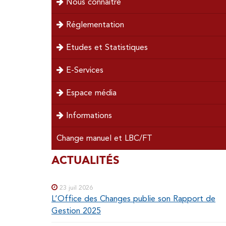
Nous connaitre
left
Réglementation
Etudes et Statistiques
E-Services
Espace média
Informations
Change manuel et LBC/FT
SOUS-
ACTUALITÉS
Special
menu
MENUS
23 juil 2026
L’Office des Changes publie son Rapport de
Gestion 2025