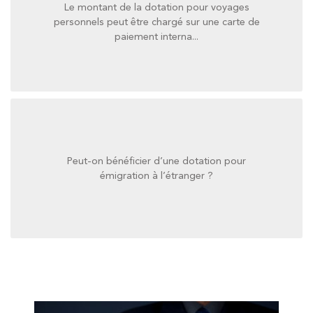
Le montant de la dotation pour voyages
paiement interna...
personnels peut être chargé sur une carte de
personnels peut être chargé sur une carte de
paiement interna...
Le montant de la dotation pour voyages
Peut-on bénéficier d’une dotation pour
émigration à l’étranger ?
émigration à l’étranger ?
Peut-on bénéficier d’une dotation pour