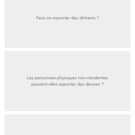
Peut-on exporter des dirhams ?
Peut-on exporter des dirhams ?
Les personnes physiques non-résidentes
peuvent-elles exporter des devises ?
peuvent-elles exporter des devises ?
Les personnes physiques non-résidentes