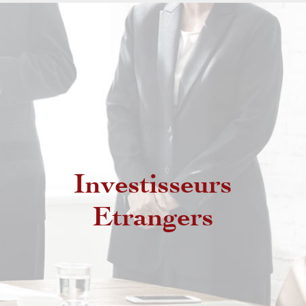
Investisseurs
Etrangers non résidents
Etrangers
Etrangers résidents au Maroc
MRE