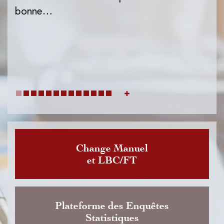
l'I
bonne…
de
dat
Change Manuel
et LBC/FT
Plateforme des Enquêtes
Statistiques