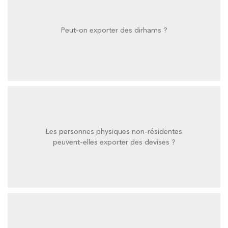
Peut-on exporter des dirhams ?
Peut-on exporter des dirhams ?
Les personnes physiques non-résidentes
peuvent-elles exporter des devises ?
peuvent-elles exporter des devises ?
Les personnes physiques non-résidentes