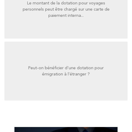
Le montant de la dotation pour voyages
paiement interna...
personnels peut être chargé sur une carte de
personnels peut être chargé sur une carte de
paiement interna...
Le montant de la dotation pour voyages
Peut-on bénéficier d’une dotation pour
émigration à l’étranger ?
émigration à l’étranger ?
Peut-on bénéficier d’une dotation pour