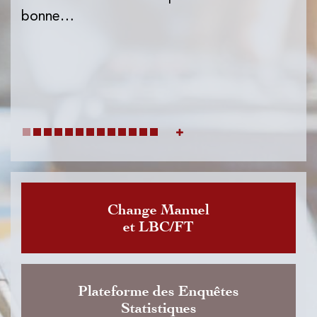
l'I
bonne…
de
dat
Change Manuel
et LBC/FT
Plateforme des Enquêtes
Statistiques