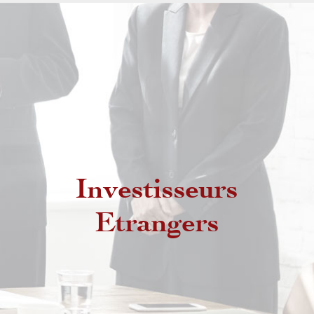
Investisseurs
Etrangers non résidents
Etrangers
Etrangers résidents au Maroc
MRE