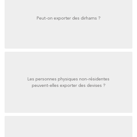
Peut-on exporter des dirhams ?
Peut-on exporter des dirhams ?
Les personnes physiques non-résidentes
peuvent-elles exporter des devises ?
peuvent-elles exporter des devises ?
Les personnes physiques non-résidentes