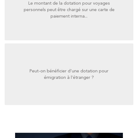
Le montant de la dotation pour voyages
paiement interna...
personnels peut être chargé sur une carte de
personnels peut être chargé sur une carte de
paiement interna...
Le montant de la dotation pour voyages
Peut-on bénéficier d’une dotation pour
émigration à l’étranger ?
émigration à l’étranger ?
Peut-on bénéficier d’une dotation pour