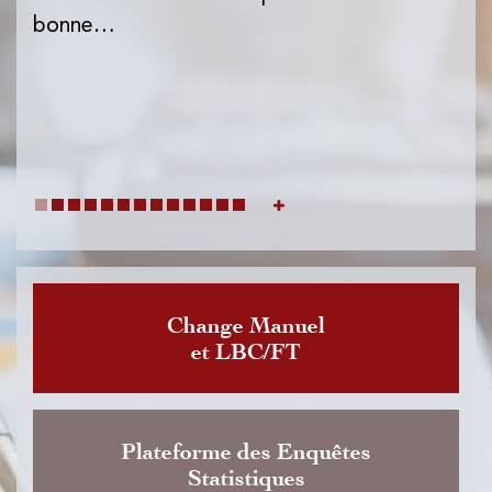
l'I
bonne…
de
dat
Change Manuel
et LBC/FT
Plateforme des Enquêtes
Statistiques