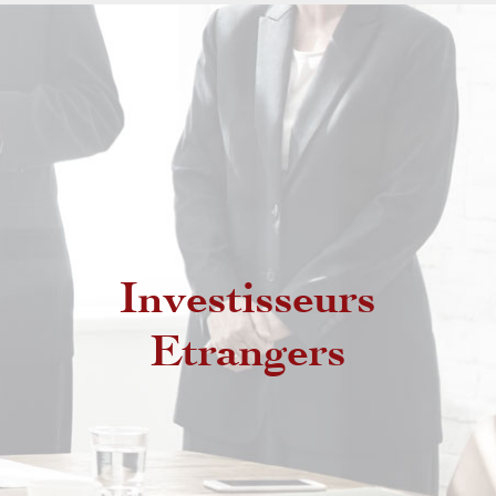
Investisseurs
Etrangers non résidents
Etrangers
Etrangers résidents au Maroc
MRE