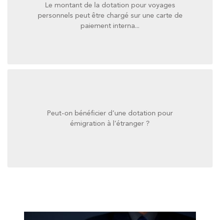
Le montant de la dotation pour voyages
paiement interna...
personnels peut être chargé sur une carte de
personnels peut être chargé sur une carte de
paiement interna...
Le montant de la dotation pour voyages
Peut-on bénéficier d’une dotation pour
émigration à l’étranger ?
émigration à l’étranger ?
Peut-on bénéficier d’une dotation pour