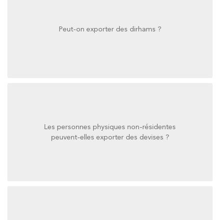
Peut-on exporter des dirhams ?
Peut-on exporter des dirhams ?
Les personnes physiques non-résidentes
peuvent-elles exporter des devises ?
peuvent-elles exporter des devises ?
Les personnes physiques non-résidentes