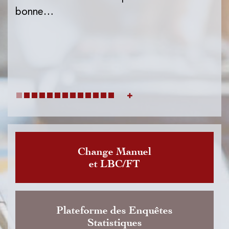
l'I
bonne…
de
dat
Change Manuel
et LBC/FT
Plateforme des Enquêtes
Statistiques