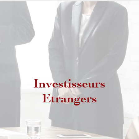
Investisseurs
Etrangers non résidents
Etrangers
Etrangers résidents au Maroc
MRE