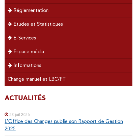
Réglementation
Etudes et Statistiques
E-Services
Espace média
Informations
Change manuel et LBC/FT
SOUS-
ACTUALITÉS
Special
menu
MENUS
23 juil 2026
L’Office des Changes publie son Rapport de Gestion
2025