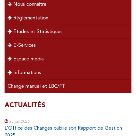
menu
Nous connaitre
left
Réglementation
Etudes et Statistiques
E-Services
Espace média
Informations
Change manuel et LBC/FT
SOUS-
ACTUALITÉS
Special
menu
MENUS
23 juil 2026
L’Office des Changes publie son Rapport de Gestion
2025