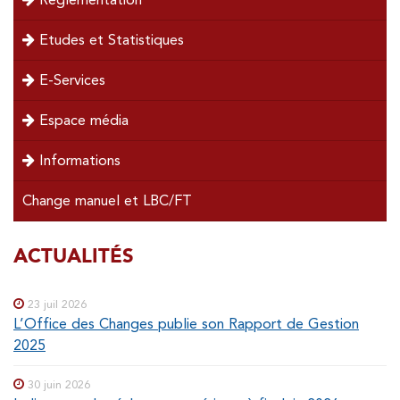
Etudes et Statistiques
E-Services
Espace média
Informations
Change manuel et LBC/FT
SOUS-
ACTUALITÉS
Special
menu
MENUS
23 juil 2026
L’Office des Changes publie son Rapport de Gestion
2025
30 juin 2026