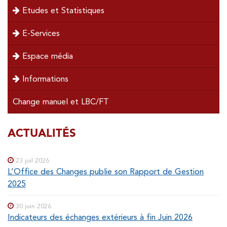
Etudes et Statistiques
E-Services
Espace média
Informations
Change manuel et LBC/FT
SOUS-
ACTUALITÉS
Special
menu
MENUS
23 juil 2026
L’Office des Changes publie son Rapport de Gestion
2025
30 juin 2026
Indicateurs des échanges extérieurs à fin Juin 2026