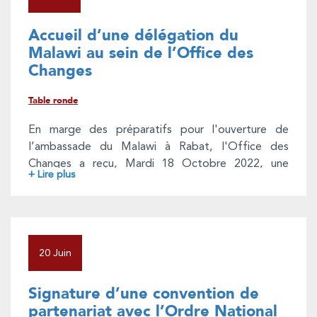
siège de l'Association des Œuvres Sociales de
l'Office de Change.
Accueil d’une délégation du
A cette occasion, seront présentées des
Malawi au sein de l’Office des
photographies témoignant de la lutte nationale
Changes
pour la liberté, l'indépendance et la défense de
l’intégrité territoriale, ainsi que de nombreuses
Table ronde
publications pédagogiques et scientifiques
(romans, thèses...).
En marge des préparatifs pour l'ouverture de
l’ambassade du Malawi à Rabat, l'Office des
Changes a reçu, Mardi 18 Octobre 2022, une
+ Lire plus
délégation de ce pays.
Une présentation a été faite à cette délégation,
donnant un aperçu sur l’Office des Changes, ses
missions et attributions et exposant les avantages
accordés par la réglementation des changes aux
20 Juin
représentations diplomatiques et consulaires
accréditées au Maroc ainsi qu’à leur personnel.
Signature d’une convention de
Au cours de cette rencontre, la délégation
partenariat avec l’Ordre National
malawite et les représentants de l'Office des