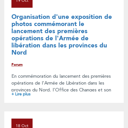
19 Oct
Organisation d'une exposition de
photos commémorant le
lancement des premières
opérations de l'Armée de
libération dans les provinces du
Nord
Forum
En commémoration du lancement des premières
opérations de l'Armée de Libération dans les
provinces du Nord, l’Office des Changes et son
+ Lire plus
Association des Œuvres Sociales, en coordination
avec le Haut Commissariat Aux anciens
Combattants et Anciens Membres de l'Armée de
Libération, organisent une exposition photo du
mercredi 19 octobre au mardi 25 octobre 2022, au
18 Oct