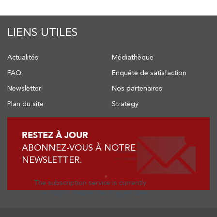
Spontanée au titre des avoirs et liquidités détenus
à l’étranger.
Cette rencontre a permis à l’Office des Changes
LIENS UTILES
d’échanger avec les opérateurs économiques sur
les questions liées aux différents aspects de la
Actualités
Médiathèque
réglementation des changes.
FAQ
Enquête de satisfaction
Newsletter
Nos partenaires
Plan du site
Strategy
RESTEZ À JOUR
ABONNEZ-VOUS À NOTRE
NEWSLETTER.
The subscription service is currently
unavailable. Please check again later.