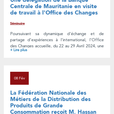
Une délégation de la Banque
régissant les opérations de change. ll a ,
Centrale de Mauritanie en visite
également, explicité les modalités de mise en
de travail à l'Office des Changes
œuvre de l’Opération de Régularisation
Spontanée au titre des avoirs et liquidités détenus
Séminaire
à l’étranger de 2024.
Poursuivant sa dynamique d'échange et de
partage d'expériences à l'international, l'Office
des Changes accueille, du 22 au 29 Avril 2024, une
+ Lire plus
délégation de la Banque Centrale de Mauritanie en
visite de travail et d’étude au Maroc pour
s’enquérir de l’expérience marocaine en matière de
supervision des opérations de change.
08 Fév
La Fédération Nationale des
Métiers de la Distribution des
Produits de Grande
Consommation reçoit M. Hassan