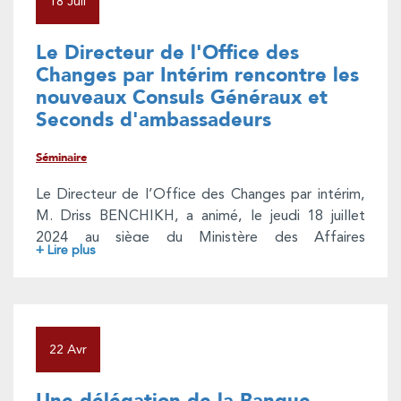
18 Juil
Le Directeur de l'Office des
Changes par Intérim rencontre les
nouveaux Consuls Généraux et
Seconds d'ambassadeurs
Séminaire
Le Directeur de l’Office des Changes par intérim,
M. Driss BENCHIKH, a animé, le jeudi 18 juillet
2024 au siège du Ministère des Affaires
+ Lire plus
étrangères, de la Coopération Africaine et des
Marocains résidant à l'étranger, un séminaire
d'échange avec les Consuls Généraux et Seconds
d'ambassadeurs nouvellement nommés au titre de
l'année 2024.
22 Avr
A cette occasion, M. BENCHIKH a passé en revue
les principales dispositions réglementaires