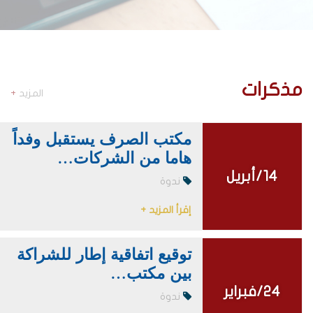
مذكرات
المزيد
+
مكتب الصرف يستقبل وفداً
هاما من الشركات…
14/أبريل
14/أبريل
ندوة
إقرأ المزيد +
توقيع اتفاقية إطار للشراكة
بين مكتب…
24/فبراير
24/فبراير
ندوة