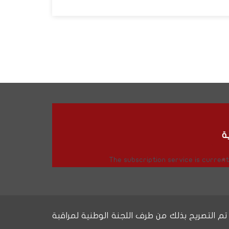
ة
The subscription service is currentl
إلى بياناتكم الشخصية وتصحيحها والتعرض عن معالجتهاوفقًا لمقتضيات القانون رقم 09-08 حيث تم التصريح بذلك من طرف اللجنة الوطنية لمراقبة