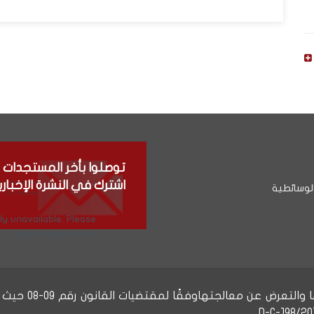
توصلوا بأخر المستجدات
اشترك في النشرة الإخباري
لوسائطية
y unavailable. Please
check again later.
يحق لكم الولوج 