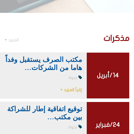
مذكرات
المزيد
+
مكتب الصرف يستقبل وفداً
هاما من الشركات…
14/أبريل
14/أبريل
ندوة
إقرأ المزيد +
توقيع اتفاقية إطار للشراكة
بين مكتب…
24/فبراير
24/فبراير
ندوة