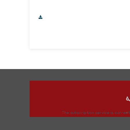
ة
The subscription service is currentl