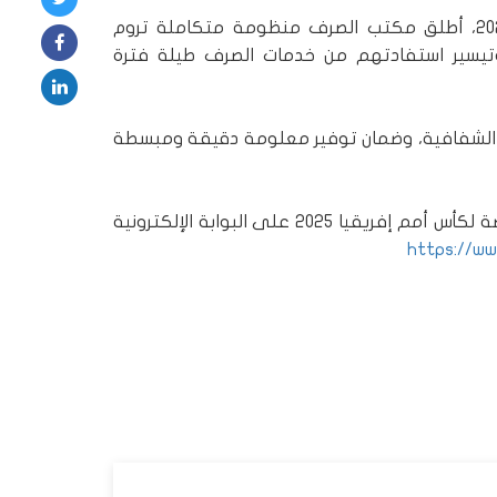
بمناسبة احتضان المملكة المغربية لكأس أمم إفريقيا 2025، أطلق مكتب الصرف منظومة متكاملة تروم
 وتيسير استفادتهم من خدمات الصرف طيلة فترة
 الشفافية، وضمان توفير معلومة دقيقة ومبسطة
للمزيد من المعلومات، يُرجى الاطلاع على الصفحة المخصصة لكأس أمم إفريقيا 2025 على البوابة الإلكترونية
https://ww