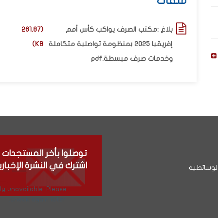
ملفات
بلاغ :مكتب الصرف يواكب كأس أمم
(261.87
إفريقيا 2025 بمنظومة تواصلية متكاملة
KB)
وخدمات صرف مبسطة.pdf
توصلوا بأخر المستجدات
اشترك في النشرة الإخباري
لوسائطية
y unavailable. Please
check again later.