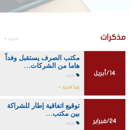
مذكرات
المزيد
+
مكتب الصرف يستقبل وفداً
هاما من الشركات…
14/أبريل
14/أبريل
ندوة
إقرأ المزيد +
توقيع اتفاقية إطار للشراكة
بين مكتب…
24/فبراير
24/فبراير
ندوة