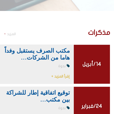
مذكرات
المزيد
+
مكتب الصرف يستقبل وفداً
هاما من الشركات…
14/أبريل
14/أبريل
ندوة
إقرأ المزيد +
توقيع اتفاقية إطار للشراكة
بين مكتب…
24/فبراير
24/فبراير
ندوة