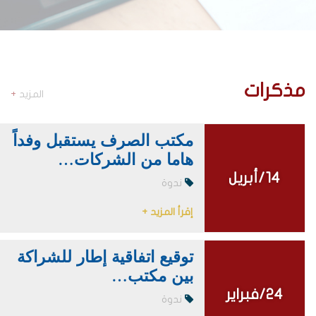
مذكرات
المزيد
+
مكتب الصرف يستقبل وفداً
هاما من الشركات…
14/أبريل
14/أبريل
ندوة
إقرأ المزيد +
توقيع اتفاقية إطار للشراكة
بين مكتب…
24/فبراير
24/فبراير
ندوة