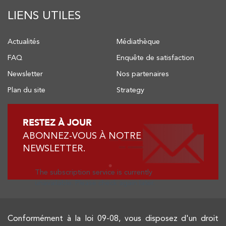
LIENS UTILES
Actualités
Médiathèque
FAQ
Enquête de satisfaction
Newsletter
Nos partenaires
Plan du site
Strategy
RESTEZ À JOUR
ABONNEZ-VOUS À NOTRE
NEWSLETTER.
The subscription service is currently
unavailable. Please check again later.
Conformément à la loi 09-08, vous disposez d'un droit