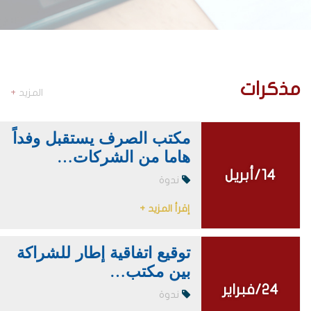
مذكرات
المزيد
+
مكتب الصرف يستقبل وفداً
هاما من الشركات…
14/أبريل
14/أبريل
ندوة
إقرأ المزيد +
توقيع اتفاقية إطار للشراكة
بين مكتب…
24/فبراير
24/فبراير
ندوة