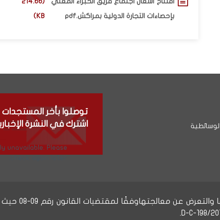
افتتاح أشغال اجتماع فريق الخبراء المعني
(214.66
بإحصاءات التجارة الدولية بمراكش.pdf
KB)
توصلوا بأخر المستجدات
اشترك في النشرة الإخباري
لوسائطية
y unavailable. Please
check again later.
يحق لكم الولوج 