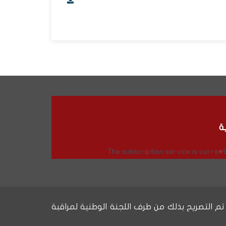
ة
The subscription service is currentl
إلى بياناتكم الشخصية وتصحيحها والتعرض عن معالجتهاوفقًا لمقتضيات القانون رقم 09-08 حيث تم التصريح بذلك من طرف اللجنة الوطنية لمراقبة