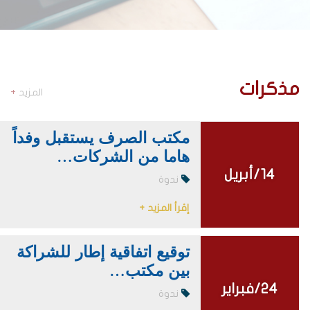
مذكرات
المزيد
+
مكتب الصرف يستقبل وفداً
هاما من الشركات…
14/أبريل
14/أبريل
ندوة
إقرأ المزيد +
توقيع اتفاقية إطار للشراكة
بين مكتب…
24/فبراير
24/فبراير
ندوة