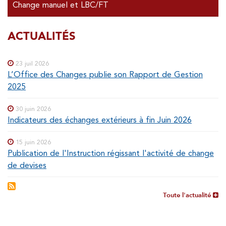
Change manuel et LBC/FT
SOUS-
ACTUALITÉS
Special
menu
MENUS
23 juil 2026
L’Office des Changes publie son Rapport de Gestion
2025
30 juin 2026
Indicateurs des échanges extérieurs à fin Juin 2026
15 juin 2026
Publication de l'Instruction régissant l'activité de change
de devises
Toute l'actualité