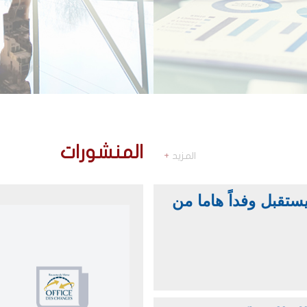
المنشورات
المزيد
+
تقبل وفداً هاما من