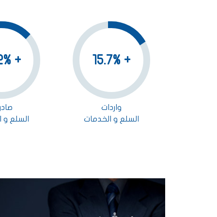
+ 12,2%
+ 15.7%
واردات
صادر
السلع و الخدمات
السلع و 