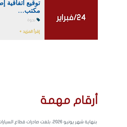
توقيع اتفاقية إ
مكتب…
24/فبراير
24/فبراير
ندوة
إقرأ المزيد +
أرقام مهمة
بنهاية شهر يونيو 2026، بلغت صادرات قطاع السيارات 93.7 مليار درهم، مسجلةً بذلك ارتفاعاً بنسبة 17,4 بالمائة