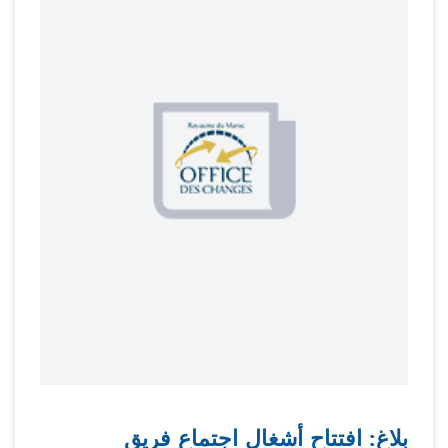
بلاغ: افتتاح أشغال اجتماع فريق