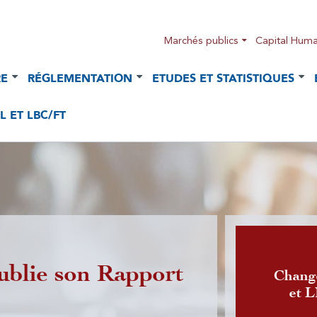
Marchés publics
Capital Huma
RE
RÉGLEMENTATION
ETUDES ET STATISTIQUES
 ET LBC/FT
ublie son Rapport
Publicatio
Chang
et 
l'activité 