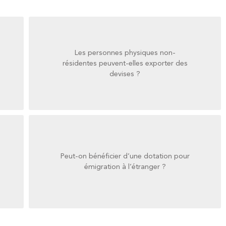
Les personnes physiques non-
devises ?
résidentes peuvent-elles exporter des
résidentes peuvent-elles exporter des
devises ?
Les personnes physiques non-
Peut-on bénéficier d’une dotation pour
émigration à l’étranger ?
émigration à l’étranger ?
Peut-on bénéficier d’une dotation pour