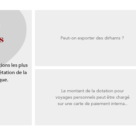
s
Peut-on exporter des dirhams ?
Peut-on exporter des dirhams ?
ions les plus
tation de la
que.
Le montant de la dotation pour
sur une carte de paiement interna...
voyages personnels peut être chargé
voyages personnels peut être chargé
sur une carte de paiement interna...
Le montant de la dotation pour