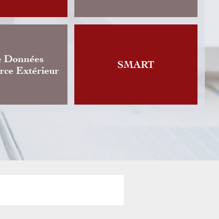
ges annonce la publication d’une version actualis
 régissant l'activité de change de devises, dont 
 datait de 2018. Cette…
e Données
SMART
ce Extérieur