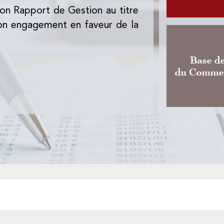
on Rapport de Gestion au titre
L'Office des Chan
 son engagement en faveur de la
de l'Instruction
dernière mouture
Base d
du Commer