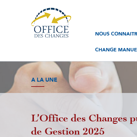
Navigation
Navigation
NOUS CONNAIT
principale
principale
2
CHANGE MANUEL
A LA UNE
L’Office des Changes p
de Gestion 2025