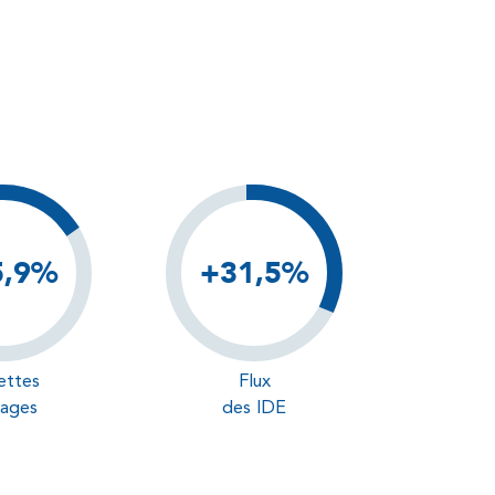
17,4%
5,9%
+31,5%
ettes
Flux
ages
des IDE