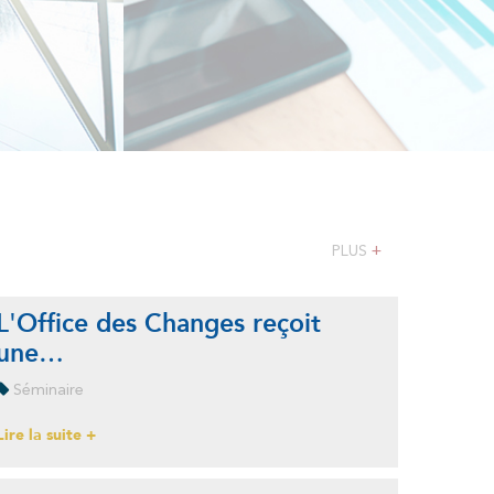
de change manuel
PLUS
+
L'Office des Changes reçoit
dicateurs des échanges
une…
érieurs à fin Juin 2026
Séminaire
la suite +
Lire la suite +