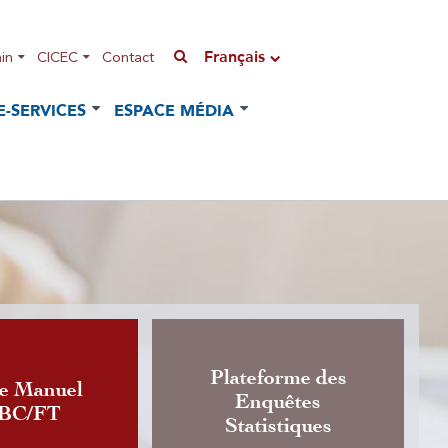
Français
in
CICEC
Contact
E-SERVICES
ESPACE MÉDIA
Plateforme des
n de l'Instruction régissant
e Manuel
Enquêtes
LBC/FT
de change de devises
Statistiques