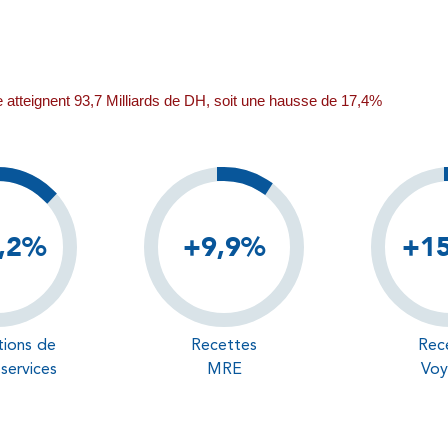
tomobile atteignent 93,7 Milliards de DH, soit une hausse de 
,2%
+9,9%
+1
tions de
Recettes
Rec
 services
MRE
Voy