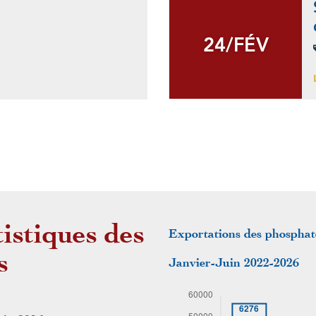
24/FÉV
24/FÉV
tistiques des
Exportations des phosphate
s
Janvier-Juin 2022-2026