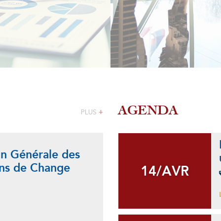
Etranger
AGENDA
PLUS
+
on Générale des
In
ns de Change
ext
14/AVR
14/AVR
Lire 