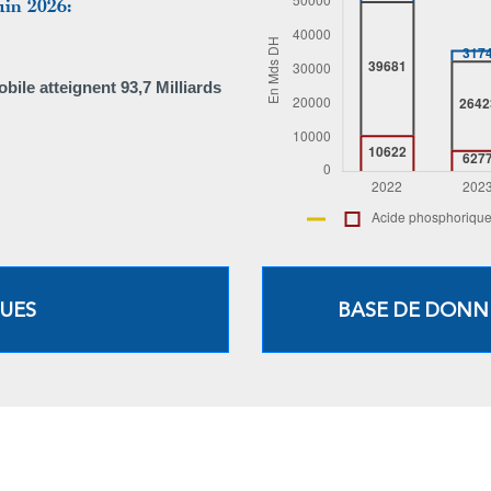
uin 2026:
bile atteignent 93,7 Milliards
QUES
BASE DE DONN