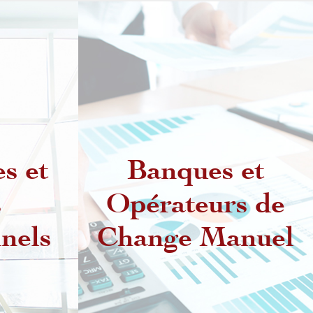
s et
Banques et
s
Opérateurs de
Dispositions
réglementaires
nels
Change Manuel
es
relatives aux
Intermédiaires Agréés
es de
rat
Exercice de l'activité