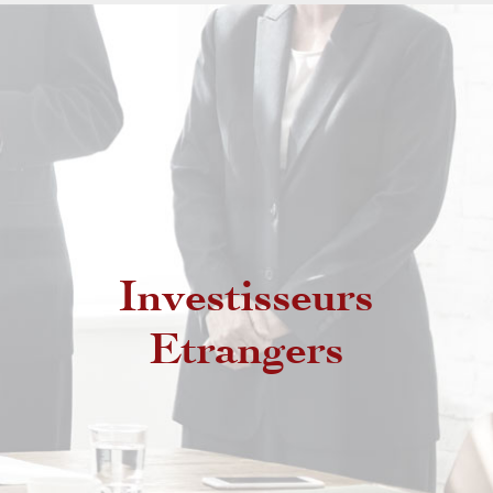
Investisseurs
Etrangers non résidents
Etrangers
Etrangers résidents au Maroc
MRE