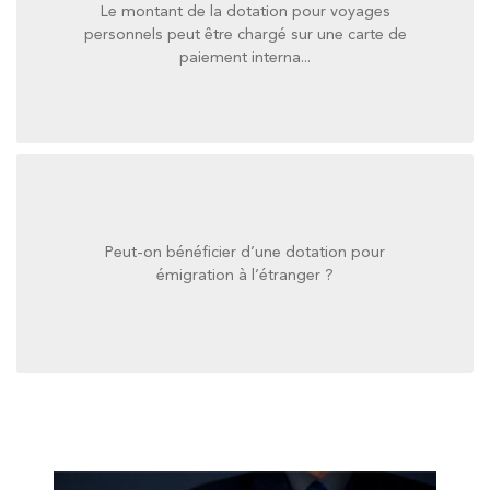
Le montant de la dotation pour voyages
paiement interna...
personnels peut être chargé sur une carte de
personnels peut être chargé sur une carte de
paiement interna...
Le montant de la dotation pour voyages
Peut-on bénéficier d’une dotation pour
émigration à l’étranger ?
émigration à l’étranger ?
Peut-on bénéficier d’une dotation pour