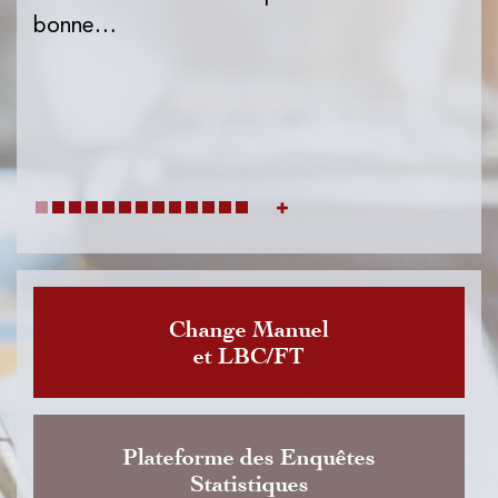
l'I
bonne…
de
dat
Change Manuel
et LBC/FT
Plateforme des Enquêtes
Statistiques