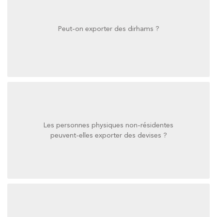
Peut-on exporter des dirhams ?
Peut-on exporter des dirhams ?
Les personnes physiques non-résidentes
peuvent-elles exporter des devises ?
peuvent-elles exporter des devises ?
Les personnes physiques non-résidentes