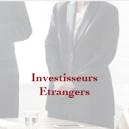
Investisseurs
Etrangers non résidents
Etrangers
Etrangers résidents au Maroc
MRE