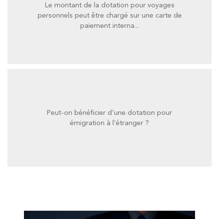
Le montant de la dotation pour voyages
paiement interna...
personnels peut être chargé sur une carte de
personnels peut être chargé sur une carte de
paiement interna...
Le montant de la dotation pour voyages
Peut-on bénéficier d’une dotation pour
émigration à l’étranger ?
émigration à l’étranger ?
Peut-on bénéficier d’une dotation pour