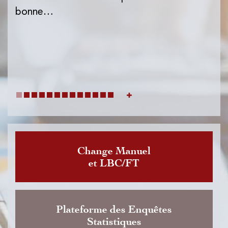
l'I
bonne…
de
dat
Change Manuel
et LBC/FT
Plateforme des Enquêtes
Statistiques