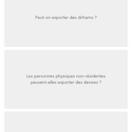
Peut-on exporter des dirhams ?
Peut-on exporter des dirhams ?
Les personnes physiques non-résidentes
peuvent-elles exporter des devises ?
peuvent-elles exporter des devises ?
Les personnes physiques non-résidentes