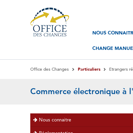
Navigation
Navigation
NOUS CONNAIT
principale
principale
2
CHANGE MANUEL
Fil
Particuliers
Office des Changes
Etrangers re
d'Ariane
Commerce électronique à l'
menu
Nous connaitre
left