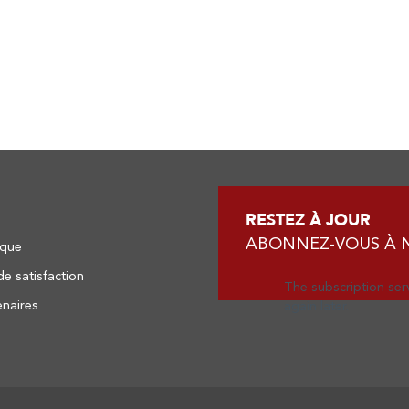
RESTEZ À JOUR
ABONNEZ-VOUS À 
èque
e satisfaction
The subscription serv
enaires
again later.