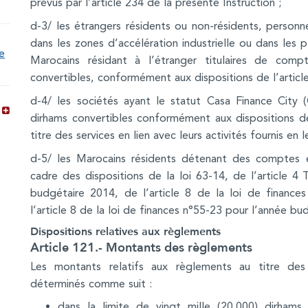
prévus par l’article 234 de la présente Instruction ;
d-3/ les étrangers résidents ou non-résidents, personn
dans les zones d’accélération industrielle ou dans les p
de
Marocains résidant à l’étranger titulaires de co
convertibles, conformément aux dispositions de l’article
d-4/ les sociétés ayant le statut Casa Finance City 
é
dirhams convertibles conformément aux dispositions d
titre des services en lien avec leurs activités fournis en l
d-5/ les Marocains résidents détenant des comptes e
cadre des dispositions de la loi 63-14, de l’article 4
budgétaire 2014, de l’article 8 de la loi de financ
l’article 8 de la loi de finances n°55-23 pour l’année bu
Dispositions relatives aux règlements
Article 121.- Montants des règlements
Les montants relatifs aux règlements au titre de
déterminés comme suit :
dans la limite de vingt mille (20.000) dirhams 